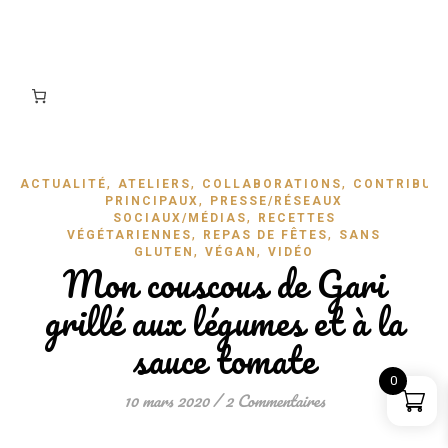
,
,
,
ACTUALITÉ
ATELIERS
COLLABORATIONS
CONTRIBUT
,
PRINCIPAUX
PRESSE/RÉSEAUX
,
SOCIAUX/MÉDIAS
RECETTES
,
,
VÉGÉTARIENNES
REPAS DE FÊTES
SANS
,
,
GLUTEN
VÉGAN
VIDÉO
Mon couscous de Gari
grillé aux légumes et à la
sauce tomate
0
10 mars 2020
/
2 Commentaires