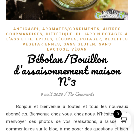
,
,
ANTIGASPI
AROMATES/CONDIMENTS
AUTRES
,
,
GOURMANDISES
DIÉTÉTIQUE
DU JARDIN POTAGER À
,
,
,
,
L'ASSIETTE
ÉPICES
LÉGUMES
POTAGER
RECETTES
,
,
VÉGÉTARIENNES
SANS GLUTEN
SANS
,
LACTOSE
VÉGAN
Bébolan/Bouillon
d’assaisonnement maison
N°3
9 août 2020
/
No Comments
Bonjour et bienvenue à toutes et tous les nouveaux
abonné.e.s. Bienvenue chez vous, chez nous. N’hésitez pas à
0
m’envoyer des photos de vos réalisations, à laisser des
commentaires sur le blog, à me poser des questions et bien