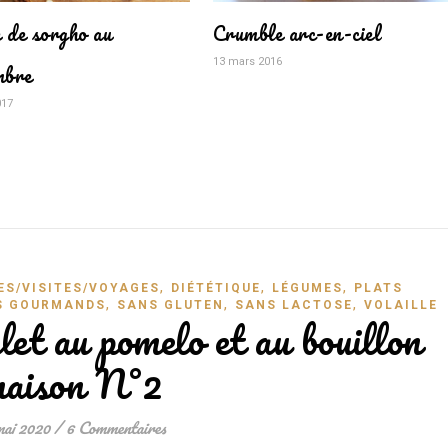
 de sorgho au
Crumble arc-en-ciel
13 mars 2016
mbre
017
,
,
,
ES/VISITES/VOYAGES
DIÉTÉTIQUE
LÉGUMES
PLATS
,
,
,
S GOURMANDS
SANS GLUTEN
SANS LACTOSE
VOLAILLE
et au pomelo et au bouillon
aison N°2
mai 2020
/
6 Commentaires