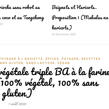
ioche sans robot au
Beignets et Haricots.
e coco et au Tangzhong
Proposition 1 (Makalas na
20
haricots)
24 décembre 2021
,
,
,
POTAGER À L'ASSIETTE
ÉPICES
POTAGER
RECETTES
,
,
ANS GLUTEN
SANS LACTOSE
VÉGAN
égétale triple BA à la farin
 (100% végétal, 100% sans
gluten)
1 août 2020