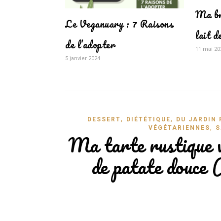
Ma br
Le Veganuary : 7 Raisons
lait d
de l’adopter
11 mai 20
5 janvier 2024
,
,
DESSERT
DIÉTÉTIQUE
DU JARDIN 
,
VÉGÉTARIENNES
S
Ma tarte rustique v
de patate douce