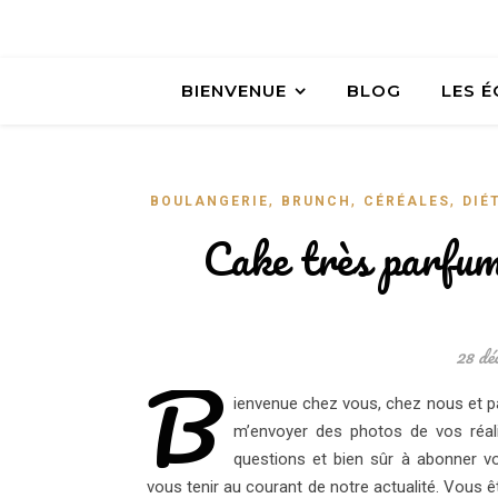
BIENVENUE
BLOG
LES 
,
,
,
BOULANGERIE
BRUNCH
CÉRÉALES
DIÉ
Cake très parfum
28 dé
B
ienvenue chez vous, chez nous et pa
m’envoyer des photos de vos réal
questions et bien sûr à abonner vo
vous tenir au courant de notre actualité. Vous