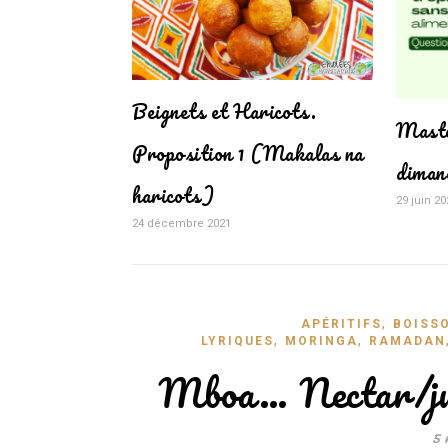
Beignets et Haricots.
Maste
Proposition 1 (Makalas na
diman
haricots)
29 juin 20
24 décembre 2021
,
APÉRITIFS
BOISS
,
,
LYRIQUES
MORINGA
RAMADAN
Mboa… Nectar/jus
5 