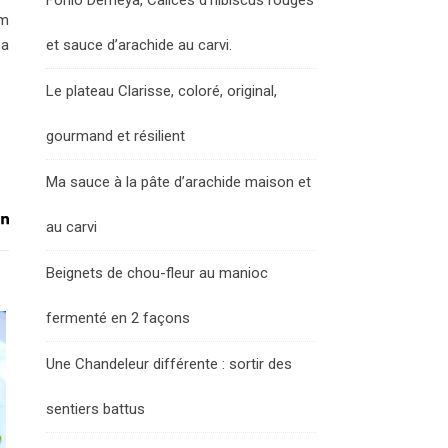
Fonio Demeya, Calices d’hibiscus rouges
um
 a
et sauce d’arachide au carvi.
Le plateau Clarisse, coloré, original,
gourmand et résilient
Ma sauce à la pâte d’arachide maison et
au carvi
Beignets de chou-fleur au manioc
fermenté en 2 façons
Une Chandeleur différente : sortir des
sentiers battus