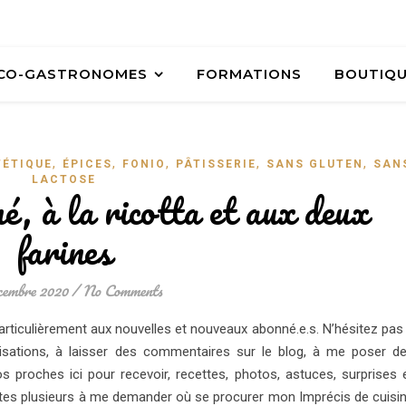
ÉCO-GASTRONOMES
FORMATIONS
BOUTIQ
,
,
,
,
,
TÉTIQUE
ÉPICES
FONIO
PÂTISSERIE
SANS GLUTEN
SAN
LACTOSE
é, à la ricotta et aux deux
farines
cembre 2020
/
No Comments
rticulièrement aux nouvelles et nouveaux abonné.e.s. N’hésitez pas
isations, à laisser des commentaires sur le blog, à me poser d
s proches ici pour recevoir, recettes, photos, astuces, surprises 
 êtes plusieurs à me demander où se procurer mon Imprécis de cuisi