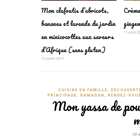
Mon clafoutis d’abricots,
Crème
bananes et lavande du jardin
ginge
11 août 2
en minicocottes aux saveurs
d’Afrique (sans gluten)
15 juillet 2019
,
CUISINE EN FAMILLE
DÉCOUVERT
,
,
PRINCIPAUX
RAMADAN
RENDEZ-VOU
Mon yassa de poul
m
13 