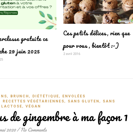
Ces petits délices, rien que
rclasse gratuite ce
pour vous , bientôt :-)
che 29 juin 2025
2 avril 2016
25
,
,
,
ONS
BRUNCH
DIÉTÉTIQUE
ENVOLÉES
,
,
,
RECETTES VÉGÉTARIENNES
SANS GLUTEN
SANS
,
LACTOSE
VÉGAN
 de gingembre à ma façon 1
mai 2020
/
No Comments