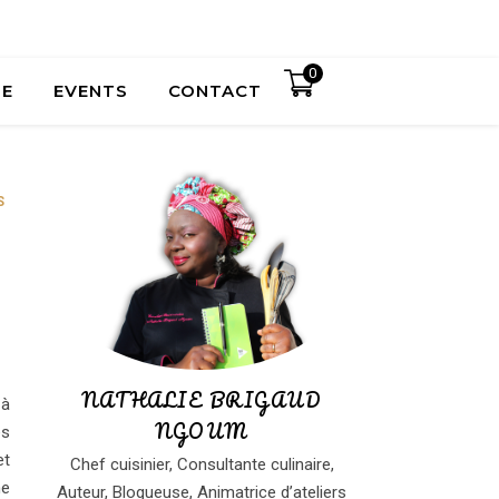
0
UE
EVENTS
CONTACT
S
NATHALIE BRIGAUD
 à
NGOUM
es
et
Chef cuisinier, Consultante culinaire,
ne
Auteur, Blogueuse, Animatrice d’ateliers