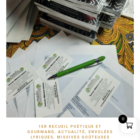
0
1ER RECUEIL POÉTIQUE ET
,
,
GOURMAND
ACTUALITÉ
ENVOLÉES
,
LYRIQUES
MISSIVES GOÛTEUSES