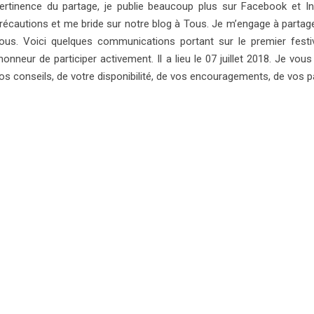
ertinence du partage, je publie beaucoup plus sur Facebook et 
récautions et me bride sur notre blog à Tous. Je m’engage à parta
ous. Voici quelques communications portant sur le premier festiv
’honneur de participer activement. Il a lieu le 07 juillet 2018. Je 
os conseils, de votre disponibilité, de vos encouragements, de vos p
’oubliez pas qu’Envolées Gourmandes, ce sont de nombreuses prestat
 Chef à domicile
 Consultation culinaire
 Créations de recettes pour les marques, les restaurateurs et traite
 Ateliers pour entreprises et particuliers
 Enseignement
 Traiteur
 Photographe et auteur culinaires