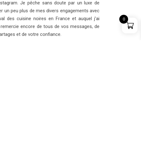
Instagram. Je pêche sans doute par un luxe de
ger un peu plus de mes divers engagements avec
al des cuisine noires en France et auquel j’ai
0
vous remercie encore de tous de vos messages, de
artages et de votre confiance.
ions ( en France et à l’international)
urs (Les marques africaines, je vous attends …;-)