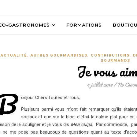
ÉCO-GASTRONOMES
FORMATIONS
BOUTIQ
,
,
,
ACTUALITÉ
AUTRES GOURMANDISES
CONTRIBUTIONS
D
GOURMANDS
Je vous ai
4 juillet 2018
/
No Comme
B
onjour Chers Toutes et Tous,
Plusieurs parmi vous m’ont fait remarquer qu’ils étaie
sociaux et que sur le blog, c’était le calme plat pour c
aison de le souligner et je vous dis
Mea culpa.
Par commodité, parc
e ne me pose pas beaucoup de questions quant au texte d’accom