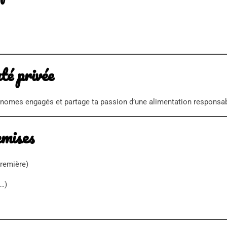
té privée
onomes engagés et partage ta passion d’une alimentation responsa
emises
première)
s…)