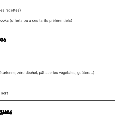
les recettes)
ebooks
(offerts ou à des tarifs préférentiels)
es
étarienne, zéro déchet, pâtisseries végétales, goûters…)
 sort
ques