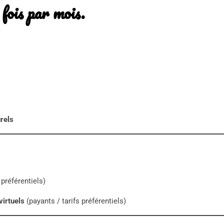
 fois par mois.
rels
 préférentiels)
virtuels
(payants / tarifs préférentiels)