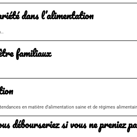
riété dans l’alimentation
n…
être familiaux
tion
s tendances en matière d’alimentation saine et de régimes alimentai
ous débourseriez si vous ne preniez p