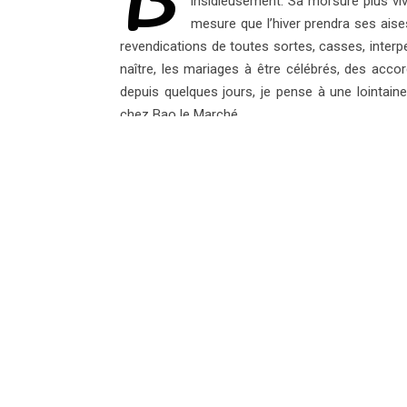
insidieusement. Sa morsure plus viv
mesure que l’hiver prendra ses aises
revendications de toutes sortes, casses, interp
naître, les mariages à être célébrés, des accor
depuis quelques jours, je pense à une lointain
chez Bao le Marché…
Envolées Gourmandes Nath
TU P