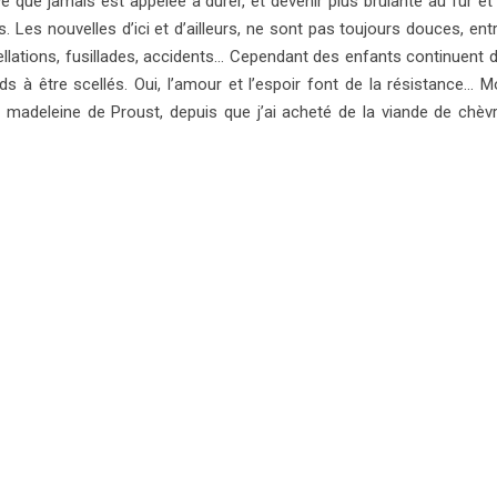
e que jamais est appelée à durer, et devenir plus brûlante au fur et
. Les nouvelles d’ici et d’ailleurs, ne sont pas toujours douces, ent
ellations, fusillades, accidents… Cependant des enfants continuent 
ds à être scellés. Oui, l’amour et l’espoir font de la résistance… M
e madeleine de Proust, depuis que j’ai acheté de la viande de chèv
LIRE LA SUITE
OURRAIS AUSSI AIMER