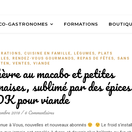
ÉCO-GASTRONOMES
FORMATIONS
BOUTIQ
,
,
,
ORATIONS
CUISINE EN FAMILLE
LÉGUMES
PLATS
,
,
,
LLES
RENDEZ-VOUS GOURMANDS
REPAS DE FÊTES
SANS
,
,
UTEN
VENTES
VIANDE
èvre au macabo et petites
aises, sublimé par des épices
K pour viande
embre 2018
/
6 Commentaires
venue à Vous, nouvelles et nouveaux abonnés
Le froid s’instal