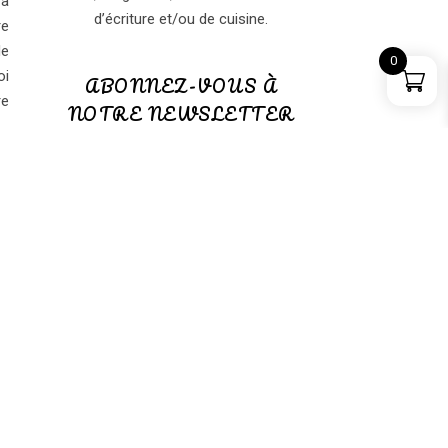
 à
d’écriture et/ou de cuisine.
re
de
0
oi
ABONNEZ-VOUS À
re
NOTRE NEWSLETTER
ABONNEZ-VOUS à notre
NEWSLETTER
(GRATUITE)
PANIER