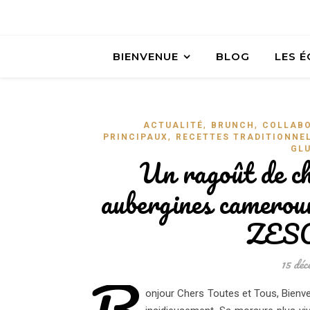
BIENVENUE
BLOG
LES 
,
,
ACTUALITÉ
BRUNCH
COLLAB
,
PRINCIPAUX
RECETTES TRADITIONNE
GL
Un ragoût de ch
aubergines cameroun
ZESO
15 déc
B
onjour Chers Toutes et Tous, Bien