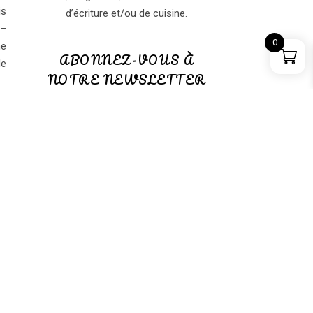
is
d’écriture et/ou de cuisine.
 –
0
ne
ABONNEZ-VOUS À
de
NOTRE NEWSLETTER
ABONNEZ-VOUS à notre
NEWSLETTER
(GRATUITE)
PANIER