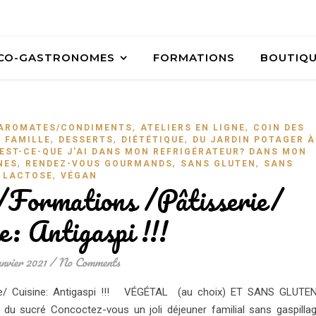
ÉCO-GASTRONOMES
FORMATIONS
BOUTIQ
,
,
AROMATES/CONDIMENTS
ATELIERS EN LIGNE
COIN DES
,
,
,
N FAMILLE
DESSERTS
DIÉTÉTIQUE
DU JARDIN POTAGER À
EST-CE-QUE J'AI DANS MON REFRIGÉRATEUR? DANS MON
,
,
,
NES
RENDEZ-VOUS GOURMANDS
SANS GLUTEN
SANS
,
LACTOSE
VÉGAN
/Formations /Pâtisserie/
e: Antigaspi !!!
anvier 2021
/
No Comments
erie/ Cuisine: Antigaspi !!! VÉGÉTAL (au choix) ET SANS GLUTE
 sucré Concoctez-vous un joli déjeuner familial sans gaspilla