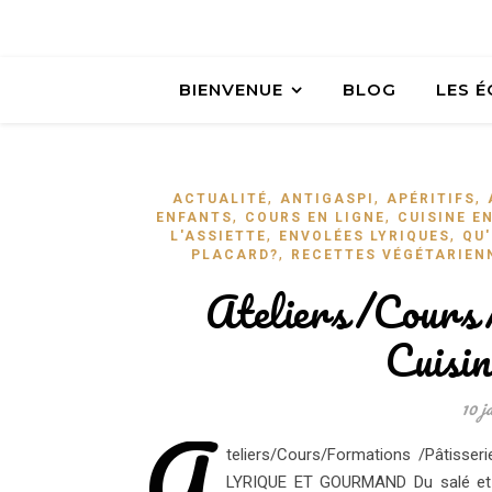
BIENVENUE
BLOG
LES 
,
,
,
ACTUALITÉ
ANTIGASPI
APÉRITIFS
,
,
ENFANTS
COURS EN LIGNE
CUISINE E
,
,
L'ASSIETTE
ENVOLÉES LYRIQUES
QU'
,
PLACARD?
RECETTES VÉGÉTARIEN
Ateliers/Cours
Cuisin
10 j
A
teliers/Cours/Formations /Pâtiss
LYRIQUE ET GOURMAND Du salé et du