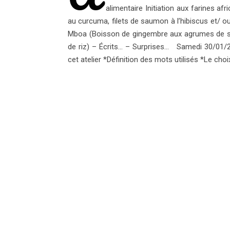
alimentaire Initiation aux farines af
au curcuma, filets de saumon à l’hibiscus et/ 
Mboa (Boisson de gingembre aux agrumes de sa
de riz) – Écrits… – Surprises… Samedi 30/01/
cet atelier *Définition des mots utilisés *Le cho
Envolées Gourmandes Nath
TU P