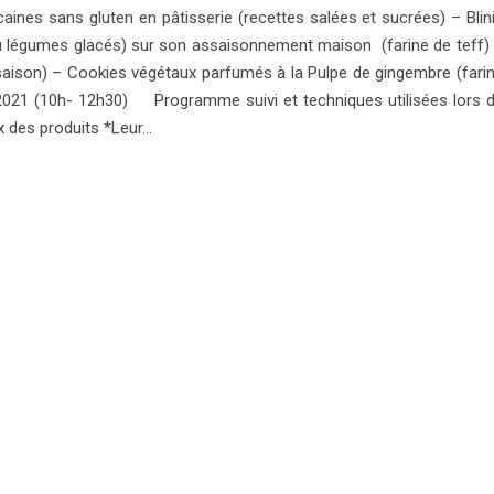
ricaines sans gluten en pâtisserie (recettes salées et sucrées) – Blin
ou légumes glacés) sur son assaisonnement maison (farine de teff)
ison) – Cookies végétaux parfumés à la Pulpe de gingembre (fari
2021 (10h- 12h30) Programme suivi et techniques utilisées lors 
ix des produits *Leur…
LIRE LA SUITE
OURRAIS AUSSI AIMER