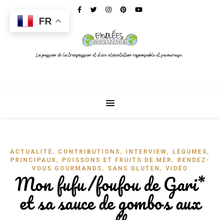
FR
,
,
,
,
ACTUALITÉ
CONTRIBUTIONS
INTERVIEW
LÉGUMES
P
,
,
PRINCIPAUX
POISSONS ET FRUITS DE MER
RENDEZ-
,
,
VOUS GOURMANDS
SANS GLUTEN
VIDÉO
Mon fufu/foufou de Gari*
et sa sauce de gombos aux