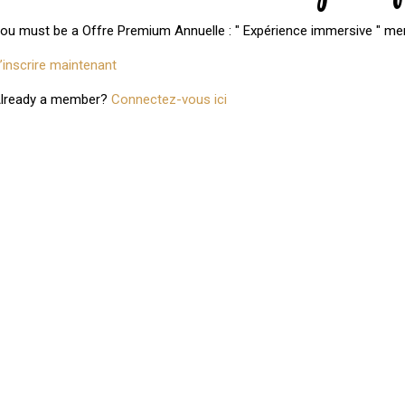
ou must be a Offre Premium Annuelle : " Expérience immersive " me
’inscrire maintenant
lready a member?
Connectez-vous ici
ail semoule
basilic
daurade
huile d'olive
lyrisme
poési
Par
Envolées Gourmandes Nath
TU POURRAIS AUSSI 