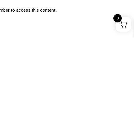
mber to access this content.
0
e
poisson
AIMER