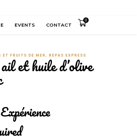
0
UE
EVENTS
CONTACT
,
 ET FRUITS DE MER
REPAS EXPRESS
ail et huile d’olive
c
 Expérience
uired