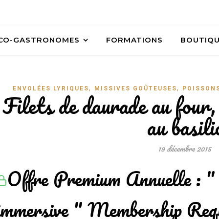
ÉCO-GASTRONOMES
FORMATIONS
BOUTIQ
,
,
ENVOLÉES LYRIQUES
MISSIVES GOÛTEUSES
POISSONS
Filets de daurade au four, 
au basili
19 décembre 2015
Offre Premium Annuelle : "
immersive " Membership Req