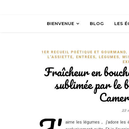
BIENVENUE
BLOG
LES 
1ER RECUEIL POÉTIQUE ET GOURMAND
,
,
,
L'ASSIETTE
ENTRÉES
LÉGUMES
MI
EX
Fraîcheur en bouch
sublimée par le b
Camer
23 
J'
aime les légumes , j'adore les 