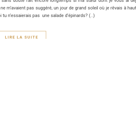
ais sans doute fait encore longtemps si ma sœur dont je vous ai dé
e m'avaient pas suggéré, un jour de grand soleil où je rêvais à hau
 tu n'essaierais pas une salade d'épinards? (...)
LIRE LA SUITE
OURRAIS AUSSI AIMER