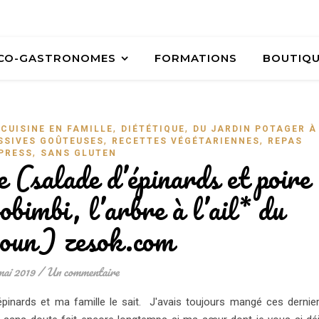
ÉCO-GASTRONOMES
FORMATIONS
BOUTIQ
,
,
,
CUISINE EN FAMILLE
DIÉTÉTIQUE
DU JARDIN POTAGER À
,
,
SSIVES GOÛTEUSES
RECETTES VÉGÉTARIENNES
REPAS
,
PRESS
SANS GLUTEN
e (salade d’épinards et poire
obimbi, l’arbre à l’ail* du
oun) zesok.com
mai 2019
/
Un commentaire
épinards et ma famille le sait. J'avais toujours mangé ces dernie