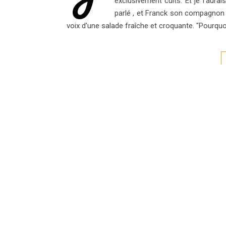
exclusivement cuits. Et je l'aur
parlé , et Franck son compagnon n
voix d'une salade fraîche et croquante. "Pourquoi
Envolées Gourmandes Nath
TU P