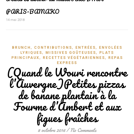
PARIS-BAMAKO
14 mai 2018
,
,
,
BRUNCH
CONTRIBUTIONS
ENTRÉES
ENVOLÉES
,
,
LYRIQUES
MISSIVES GOÛTEUSES
PLATS
,
,
PRINCIPAUX
RECETTES VÉGÉTARIENNES
REPAS
EXPRESS
(Quand le Wouri rencontre
l’Auvergne)Petites pizzas
de banane plantain à la
Fourme d’Ambert et aux
figues fraîches
8 octobre 2016
/
No Comments