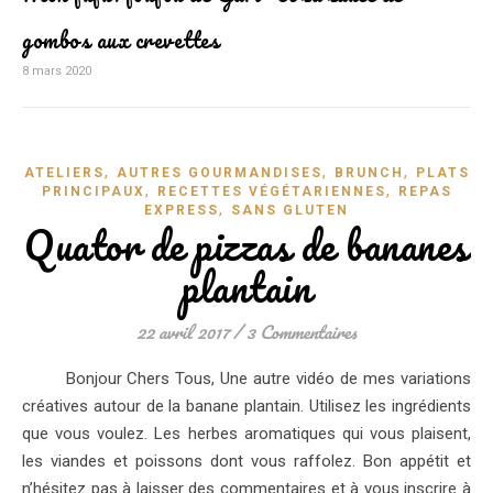
gombos aux crevettes
8 mars 2020
,
,
,
ATELIERS
AUTRES GOURMANDISES
BRUNCH
PLATS
,
,
PRINCIPAUX
RECETTES VÉGÉTARIENNES
REPAS
,
EXPRESS
SANS GLUTEN
Quator de pizzas de bananes
plantain
22 avril 2017
/
3 Commentaires
Bonjour Chers Tous, Une autre vidéo de mes variations
créatives autour de la banane plantain. Utilisez les ingrédients
que vous voulez. Les herbes aromatiques qui vous plaisent,
les viandes et poissons dont vous raffolez. Bon appétit et
n’hésitez pas à laisser des commentaires et à vous inscrire à