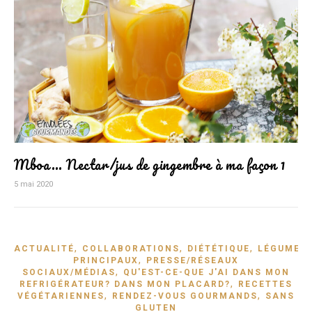
Mboa… Nectar/jus de gingembre à ma façon 1
5 mai 2020
,
,
,
ACTUALITÉ
COLLABORATIONS
DIÉTÉTIQUE
LÉGUMES
,
PRINCIPAUX
PRESSE/RÉSEAUX
,
SOCIAUX/MÉDIAS
QU'EST-CE-QUE J'AI DANS MON
,
REFRIGÉRATEUR? DANS MON PLACARD?
RECETTES
,
,
VÉGÉTARIENNES
RENDEZ-VOUS GOURMANDS
SANS
GLUTEN