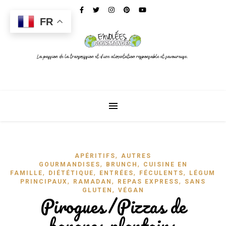
FR
,
APÉRITIFS
AUTRES
,
,
GOURMANDISES
BRUNCH
CUISINE EN
,
,
,
,
FAMILLE
DIÉTÉTIQUE
ENTRÉES
FÉCULENTS
LÉGUMES
,
,
,
PRINCIPAUX
RAMADAN
REPAS EXPRESS
SANS
,
GLUTEN
VÉGAN
Pirogues/Pizzas de
bananes plantains