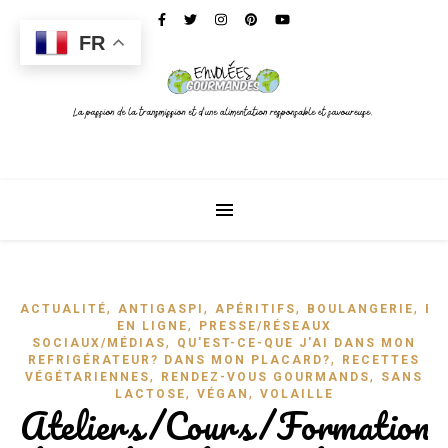
FR
,
,
,
,
ACTUALITÉ
ANTIGASPI
APÉRITIFS
BOULANGERIE
BR
,
EN LIGNE
PRESSE/RÉSEAUX
,
SOCIAUX/MÉDIAS
QU'EST-CE-QUE J'AI DANS MON
,
REFRIGÉRATEUR? DANS MON PLACARD?
RECETTES
,
,
VÉGÉTARIENNES
RENDEZ-VOUS GOURMANDS
SANS
,
,
LACTOSE
VÉGAN
VOLAILLE
Ateliers/Cours/Formations