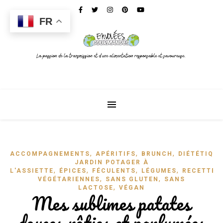
FR
,
,
,
ACCOMPAGNEMENTS
APÉRITIFS
BRUNCH
DIÉTÉTIQUE
JARDIN POTAGER À
,
,
,
,
L'ASSIETTE
ÉPICES
FÉCULENTS
LÉGUMES
RECETTES
,
,
VÉGÉTARIENNES
SANS GLUTEN
SANS
,
LACTOSE
VÉGAN
Mes sublimes patates
douces rôties et parfumées