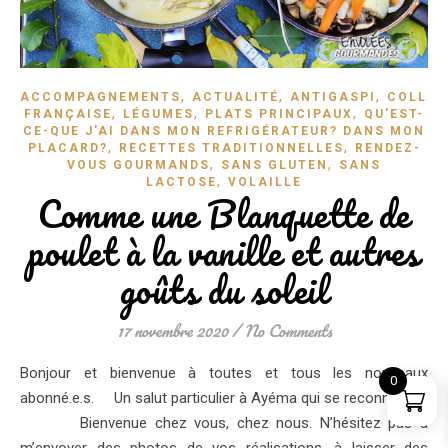
,
,
,
ACCOMPAGNEMENTS
ACTUALITÉ
ANTIGASPI
COLLAB
,
,
,
FRANÇAISE
LÉGUMES
PLATS PRINCIPAUX
QU'EST-
CE-QUE J'AI DANS MON REFRIGÉRATEUR? DANS MON
,
,
PLACARD?
RECETTES TRADITIONNELLES
RENDEZ-
,
,
VOUS GOURMANDS
SANS GLUTEN
SANS
,
LACTOSE
VOLAILLE
Comme une Blanquette de
poulet à la vanille et autres
goûts du soleil
17 novembre 2020
/
No Comments
Bonjour et bienvenue à toutes et tous les nouveaux
0
abonné.e.s. Un salut particulier à Ayéma qui se reconnaitra…
Bienvenue chez vous, chez nous. N’hésitez pas à
m’envoyer des photos de vos réalisations, à laisser des