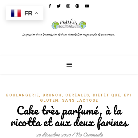
FR
,
,
,
,
BOULANGERIE
BRUNCH
CÉRÉALES
DIÉTÉTIQUE
ÉPICE
,
GLUTEN
SANS LACTOSE
Cake très parfumé, à la
ricotta et aux deux farines
28 décembre 2020
/
No Comments