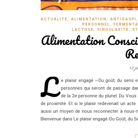
,
,
ACTUALITÉ
ALIMENTATION
ANTIGASPI
,
PERSONNEL
FERMENTA
,
,
LACTOSE
SINGULARITÉ
ST
Alimentation Conscie
Re
12 j
L
e plaisir engagé —Du goût, du sens e
personnes qui seront de passage dans
de la 2e personne du pluriel. Du Vou
de proximité. Et si le plaisir redevenait un ac
aussi un moyen de nous reconnecter à nous-mêm
Bienvenue dans Le plaisir engagé-Du Goût, du Se