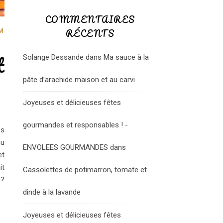
COMMENTAIRES
RÉCENTS
MENT
t
Solange Dessande
dans
Ma sauce à la
pâte d’arachide maison et au carvi
Joyeuses et délicieuses fêtes
gourmandes et responsables ! -
es
eu
ENVOLEES GOURMANDES
dans
et
it
Cassolettes de potimarron, tomate et
 ?
dinde à la lavande
Joyeuses et délicieuses fêtes