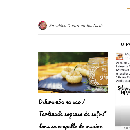
Envolées Gourmandes Nath
TU P
Dikwamba na sao /
Tartinade soyeuse de safou*
dans sa coupelle de manioc