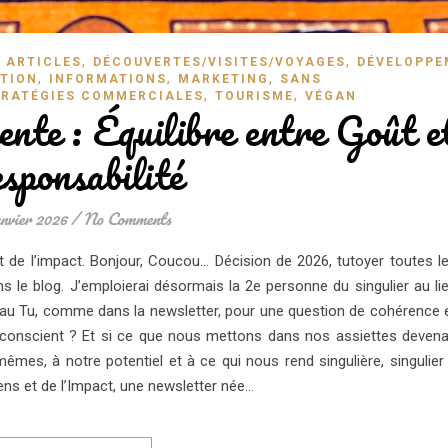
,
,
,
ARTICLES
DÉCOUVERTES/VISITES/VOYAGES
DÉVELOPPE
,
,
,
TION
INFORMATIONS
MARKETING
SANS
,
,
RATÉGIES COMMERCIALES
TOURISME
VÉGAN
nte : Équilibre entre Goût e
sponsabilité
anvier 2026
/
No Comments
t de l’impact. Bonjour, Coucou… Décision de 2026, tutoyer toutes l
 le blog. J’emploierai désormais la 2e personne du singulier au li
s au Tu, comme dans la newsletter, pour une question de cohérence 
te conscient ? Et si ce que nous mettons dans nos assiettes devena
es, à notre potentiel et à ce qui nous rend singulière, singulier
ns et de l’Impact, une newsletter née…