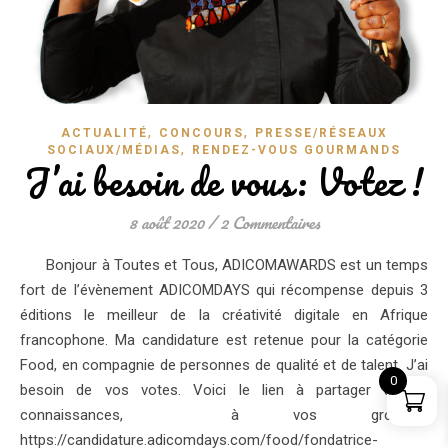
,
,
ACTUALITÉ
CONCOURS
PRESSE/RÉSEAUX
,
SOCIAUX/MÉDIAS
RENDEZ-VOUS GOURMANDS
J’ai besoin de vous: Votez !
8 août 2020
/
2 Commentaires
Bonjour à Toutes et Tous, ADICOMAWARDS est un temps
fort de l’évènement ADICOMDAYS qui récompense depuis 3
éditions le meilleur de la créativité digitale en Afrique
francophone. Ma candidature est retenue pour la catégorie
Food, en compagnie de personnes de qualité et de talent. J’ai
0
besoin de vos votes. Voici le lien à partager à vos
connaissances, à vos groupes.
https://candidature.adicomdays.com/food/fondatrice-