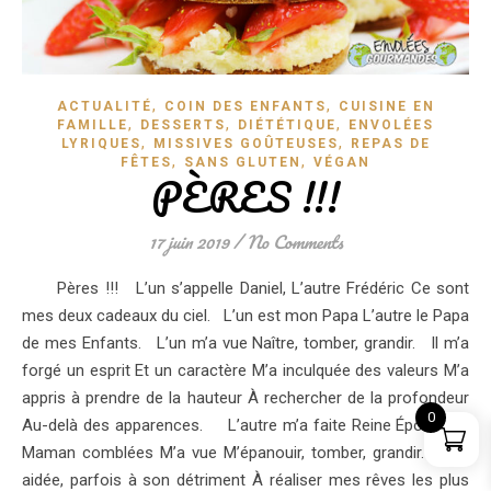
,
,
ACTUALITÉ
COIN DES ENFANTS
CUISINE EN
,
,
,
FAMILLE
DESSERTS
DIÉTÉTIQUE
ENVOLÉES
,
,
LYRIQUES
MISSIVES GOÛTEUSES
REPAS DE
,
,
FÊTES
SANS GLUTEN
VÉGAN
PÈRES !!!
17 juin 2019
/
No Comments
Pères !!! L’un s’appelle Daniel, L’autre Frédéric Ce sont
mes deux cadeaux du ciel. L’un est mon Papa L’autre le Papa
de mes Enfants. L’un m’a vue Naître, tomber, grandir. Il m’a
forgé un esprit Et un caractère M’a inculquée des valeurs M’a
appris à prendre de la hauteur À rechercher de la profondeur
0
Au-delà des apparences. L’autre m’a faite Reine Épouse et
Maman comblées M’a vue M’épanouir, tomber, grandir. M’a
aidée, parfois à son détriment À réaliser mes rêves les plus