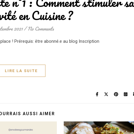
te n°1 : Comment stimuler s
vité en Cuisine ?
ptembre 2021
/
No Comments
place ! Prérequis: être abonné.e au blog Inscription
LIRE LA SUITE
OURRAIS AUSSI AIMER