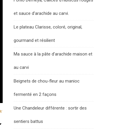
Fonio Demeya, Calices d’hibiscus rouges
et sauce d’arachide au carvi.
Le plateau Clarisse, coloré, original,
gourmand et résilient
Ma sauce à la pâte d’arachide maison et
au carvi
Beignets de chou-fleur au manioc
fermenté en 2 façons
Une Chandeleur différente : sortir des
,
,
RVIEW
MASTERCLASS
VIDÉO
sentiers battus