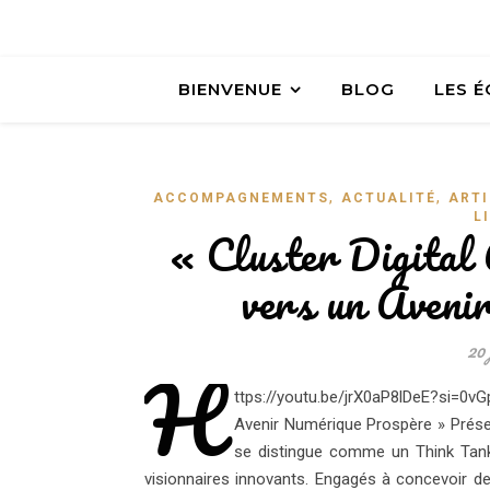
BIENVENUE
BLOG
LES 
,
,
ACCOMPAGNEMENTS
ACTUALITÉ
ARTI
L
« Cluster Digital 
vers un Aveni
20 
h
ttps://youtu.be/jrX0aP8lDeE?si=0vG
Avenir Numérique Prospère » Présent
se distingue comme un Think Tan
visionnaires innovants. Engagés à concevoir d