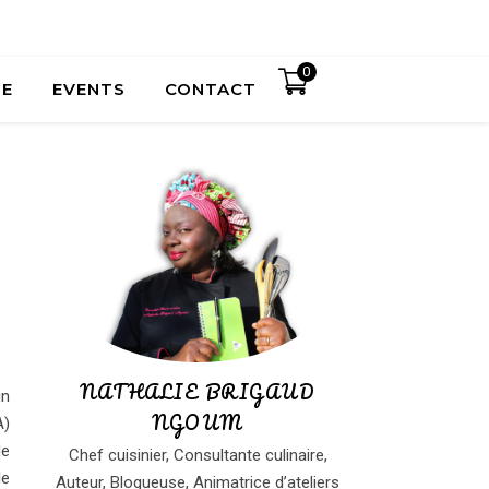
0
UE
EVENTS
CONTACT
N
NATHALIE BRIGAUD
un
NGOUM
A)
de
Chef cuisinier, Consultante culinaire,
le
Auteur, Blogueuse, Animatrice d’ateliers