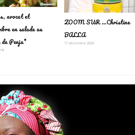
s, avocat et
ZOOM SUR …Christine
mbre en salade au
BALLA
e de Penja*
17 décembre 2025
018