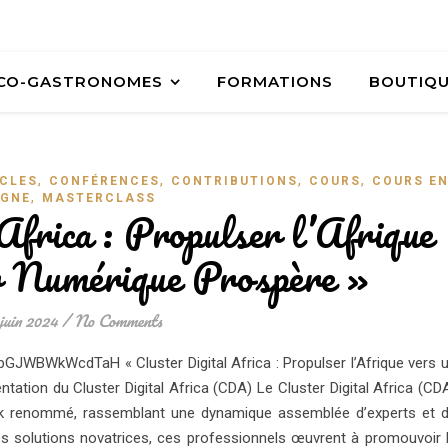
ÉCO-GASTRONOMES
FORMATIONS
BOUTIQ
,
,
,
,
CLES
CONFÉRENCES
CONTRIBUTIONS
COURS
COURS E
,
IGNE
MASTERCLASS
Africa : Propulser l’Afrique
r Numérique Prospère »
juin 2024
/
No Comments
pGJWBWkWcdTaH « Cluster Digital Africa : Propulser l’Afrique vers 
ation du Cluster Digital Africa (CDA) Le Cluster Digital Africa (CD
k renommé, rassemblant une dynamique assemblée d’experts et 
es solutions novatrices, ces professionnels œuvrent à promouvoir 