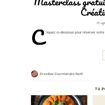
Masterclass gratui
Créati
19 se
C
liquez ci-dessous pour réserver votre 
Envolées Gourmandes Nath
TU P