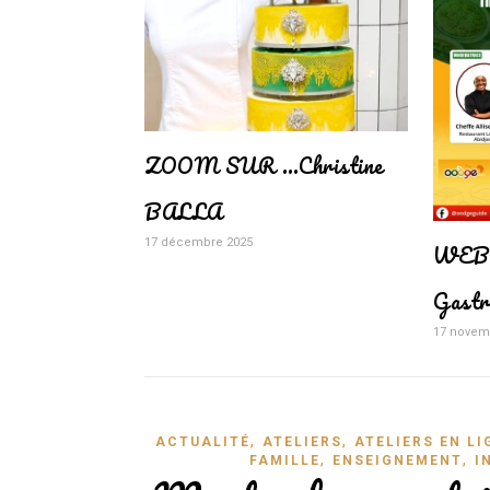
ZOOM SUR …Christine
BALLA
17 décembre 2025
WEB
Gastr
17 novem
,
,
ACTUALITÉ
ATELIERS
ATELIERS EN LI
,
,
FAMILLE
ENSEIGNEMENT
I