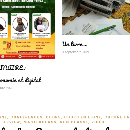
Un livre…
3 septembre 2021
INAIRE:
onomie et digital
bre 2020
,
,
,
,
GNE
CONFÉRENCES
COURS
COURS EN LIGNE
CUISINE EN
,
,
,
NTERVIEW
MASTERCLASS
NON CLASSÉ
VIDÉO