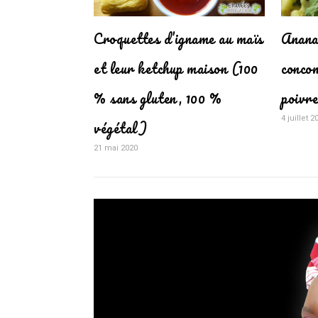
Croquettes d’igname au maïs
Anana
et leur ketchup maison (100
conco
% sans gluten, 100 %
poivr
4 juillet 2
végétal)
21 mai 2020