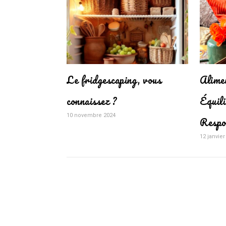
Le fridgescaping, vous
Alime
connaissez ?
Équil
10 novembre 2024
Respo
12 janvier