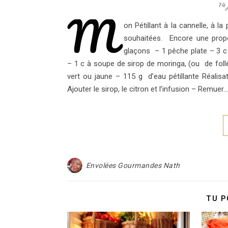
14 
M
on Pétillant à la cannelle, à l
souhaitées. Encore une propo
glaçons – 1 pêche plate – 3 c 
– 1 c à soupe de sirop de moringa, (ou de follé
vert ou jaune – 115 g d’eau pétillante Réalisat
Ajouter le sirop, le citron et l’infusion – Remuer…
Envolées Gourmandes Nath
TU P