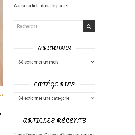
Aucun article dans le panier.
ARCHIVES
Archives
CATÉGORIES
Catégories
,
NGA
RECETTES
ARTICLES RÉCENTS