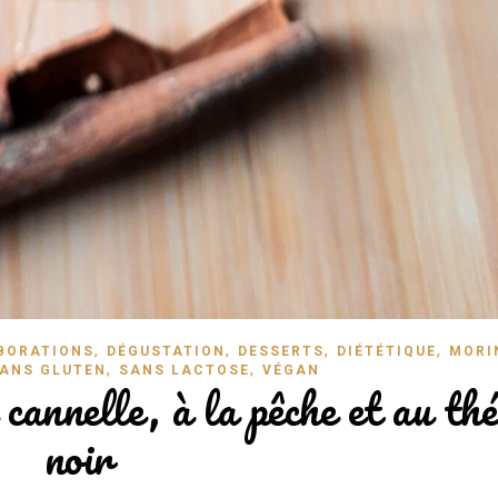
,
,
,
,
BORATIONS
DÉGUSTATION
DESSERTS
DIÉTÉTIQUE
MORI
,
,
ANS GLUTEN
SANS LACTOSE
VÉGAN
cannelle, à la pêche et au thé
noir