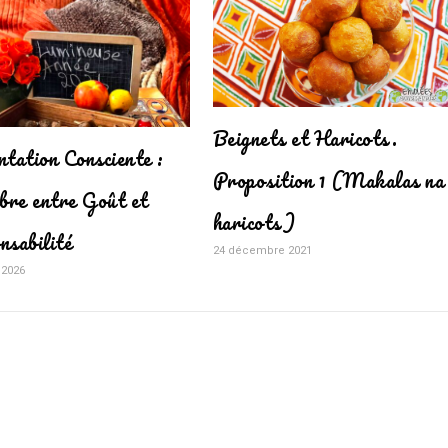
Beignets et Haricots.
ntation Consciente :
Proposition 1 (Makalas na
ibre entre Goût et
haricots)
nsabilité
24 décembre 2021
 2026