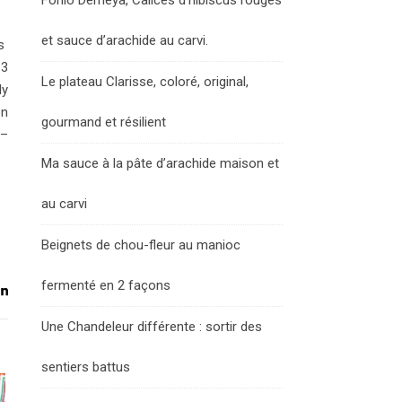
Fonio Demeya, Calices d’hibiscus rouges
et sauce d’arachide au carvi.
és
 3
Le plateau Clarisse, coloré, original,
ly
on
gourmand et résilient
 –
Ma sauce à la pâte d’arachide maison et
au carvi
Beignets de chou-fleur au manioc
fermenté en 2 façons
Une Chandeleur différente : sortir des
sentiers battus