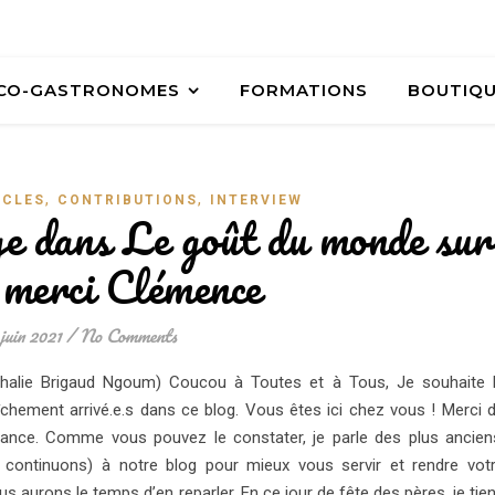
ÉCO-GASTRONOMES
FORMATIONS
BOUTIQ
,
,
ICLES
CONTRIBUTIONS
INTERVIEW
e dans Le goût du monde sur
merci Clémence
juin 2021
/
No Comments
alie Brigaud Ngoum) Coucou à Toutes et à Tous, Je souhaite 
chement arrivé.e.s dans ce blog. Vous êtes ici chez vous ! Merci 
iance. Comme vous pouvez le constater, je parle des plus ancien
continuons) à notre blog pour mieux vous servir et rendre vot
us aurons le temps d’en reparler. En ce jour de fête des pères, je tie