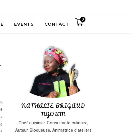
0
UE
EVENTS
CONTACT
la
NATHALIE BRIGAUD
de
NGOUM
s,
Chef cuisinier, Consultante culinaire,
re
Auteur, Blogueuse, Animatrice d’ateliers
ns