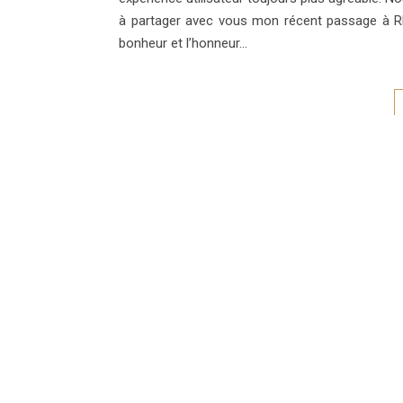
à partager avec vous mon récent passage à RFI (
bonheur et l’honneur…
Envolées Gourmandes Nath
TU P