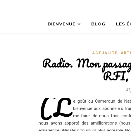
BIENVENUE
BLOG
LES 
,
ACTUALITÉ
ART
Radio. Mon passag
RFI, 
21 
(L
e goût du Cameroun de Nath
bienvenue aux abonné.e.s fraî
me faire, de nous faire conf
nous avons apporté des améliorations (nous 
expérience utilisateur toujours plus agréable. No