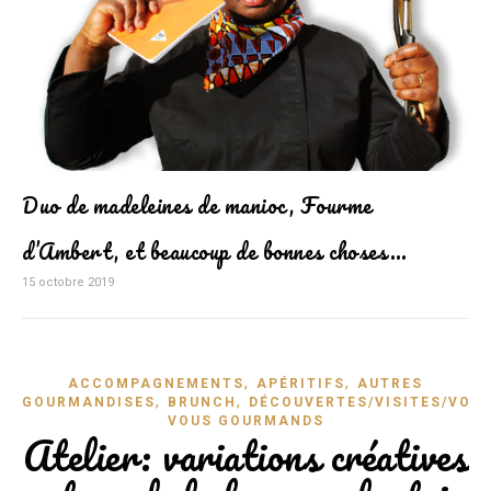
Duo de madeleines de manioc, Fourme
d’Ambert, et beaucoup de bonnes choses…
15 octobre 2019
,
,
ACCOMPAGNEMENTS
APÉRITIFS
AUTRES
,
,
GOURMANDISES
BRUNCH
DÉCOUVERTES/VISITES/VOY
VOUS GOURMANDS
Atelier: variations créatives