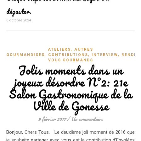
déguster.
6 octobre 2024
,
ATELIERS
AUTRES
,
,
,
GOURMANDISES
CONTRIBUTIONS
INTERVIEW
RENDEZ
VOUS GOURMANDS
Jolis moments dans un
joyeux désordre N°2: 21e
Salon Gastronomique de la
Ville de Gonesse
9 février 2017
/
Un commentaire
Bonjour, Chers Tous, Le deuxième joli moment de 2016 que
je souhaite partager avec vous est la contribution d’Envolées