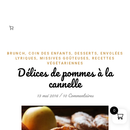
,
,
,
BRUNCH
COIN DES ENFANTS
DESSERTS
ENVOLÉES
,
,
LYRIQUES
MISSIVES GOÛTEUSES
RECETTES
VÉGÉTARIENNES
Délices de pommes à la
cannelle
13 mai 2016
/
10 Commentaires
0