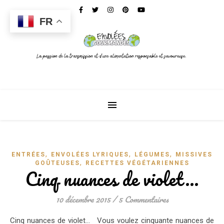
FR
,
,
,
ENTRÉES
ENVOLÉES LYRIQUES
LÉGUMES
MISSIVES
,
GOÛTEUSES
RECETTES VÉGÉTARIENNES
Cinq nuances de violet…
10 décembre 2015
/
5 Commentaires
Cinq nuances de violet… Vous voulez cinquante nuances de