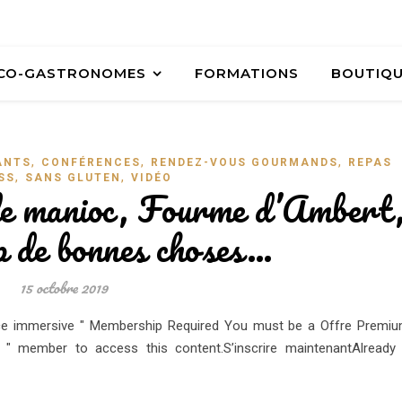
ÉCO-GASTRONOMES
FORMATIONS
BOUTIQ
,
,
,
ANTS
CONFÉRENCES
RENDEZ-VOUS GOURMANDS
REPAS
,
,
SS
SANS GLUTEN
VIDÉO
de manioc, Fourme d’Ambert
p de bonnes choses…
15 octobre 2019
ence immersive " Membership Required You must be a Offre Premi
e " member to access this content.S’inscrire maintenantAlready