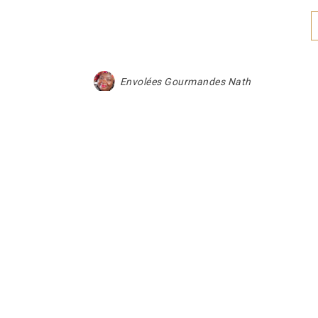
Envolées Gourmandes Nath
TU P
Billes roses qui roulent et
Verri
leur chantilly
de po
25 octobre 2016