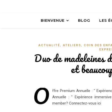
BIENVENUE
BLOG
LES 
,
,
ACTUALITÉ
ATELIERS
COIN DES ENF
EXPRE
Duo de madeleines 
et beaucou
O
ffre Premium Annuelle : " Expéri
Annuelle : " Expérience immersiv
member? Connectez-vous ici