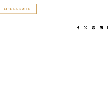
LIRE LA SUITE
OURRAIS AUSSI AIMER
ne végétale de compote
Poulet au pied levé (Cuisse
mmes, missolè et
de poulet ZESOK au four)
16 août 2018