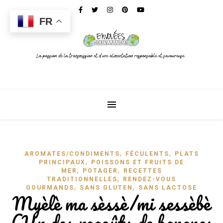
FR
,
,
AROMATES/CONDIMENTS
FÉCULENTS
PLATS
,
PRINCIPAUX
POISSONS ET FRUITS DE
,
,
MER
POTAGER
RECETTES
,
TRADITIONNELLES
RENDEZ-VOUS
,
,
GOURMANDS
SANS GLUTEN
SANS LACTOSE
Myèlè ma sèssè/mi sessèbè
(Un des ragoûts de bananes