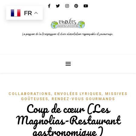
FR
,
,
COLLABORATIONS
ENVOLÉES LYRIQUES
MISSIVES
,
GOÛTEUSES
RENDEZ-VOUS GOURMANDS
Coup de cœur (Les
Magnolias-Restaurant
gastronomique)