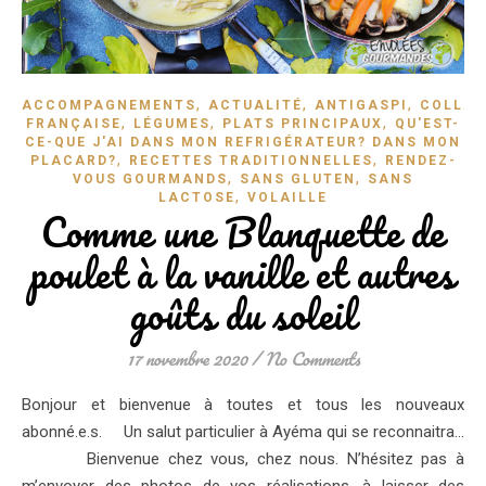
,
,
,
ACCOMPAGNEMENTS
ACTUALITÉ
ANTIGASPI
COLLAB
,
,
,
FRANÇAISE
LÉGUMES
PLATS PRINCIPAUX
QU'EST-
CE-QUE J'AI DANS MON REFRIGÉRATEUR? DANS MON
,
,
PLACARD?
RECETTES TRADITIONNELLES
RENDEZ-
,
,
VOUS GOURMANDS
SANS GLUTEN
SANS
,
LACTOSE
VOLAILLE
Comme une Blanquette de
poulet à la vanille et autres
goûts du soleil
17 novembre 2020
/
No Comments
Bonjour et bienvenue à toutes et tous les nouveaux
abonné.e.s. Un salut particulier à Ayéma qui se reconnaitra…
Bienvenue chez vous, chez nous. N’hésitez pas à
m’envoyer des photos de vos réalisations, à laisser des