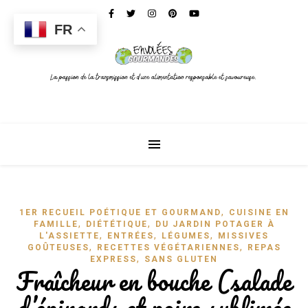
FR
,
1ER RECUEIL POÉTIQUE ET GOURMAND
CUISINE EN
,
,
FAMILLE
DIÉTÉTIQUE
DU JARDIN POTAGER À
,
,
,
L'ASSIETTE
ENTRÉES
LÉGUMES
MISSIVES
,
,
GOÛTEUSES
RECETTES VÉGÉTARIENNES
REPAS
,
EXPRESS
SANS GLUTEN
Fraîcheur en bouche (salade
d’épinards et poire sublimée