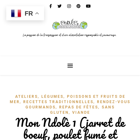
FR
,
,
ATELIERS
LÉGUMES
POISSONS ET FRUITS DE
,
,
MER
RECETTES TRADITIONNELLES
RENDEZ-VOUS
,
,
GOURMANDS
REPAS DE FÊTES
SANS
,
GLUTEN
VIANDE
Mon Ndolè 1 (jarret de
boeuf, poulet fumé et