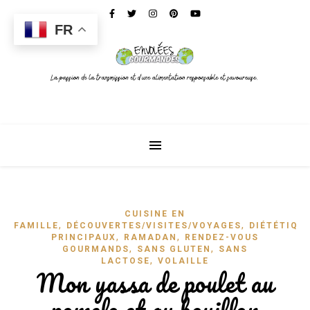
FR
CUISINE EN
,
,
FAMILLE
DÉCOUVERTES/VISITES/VOYAGES
DIÉTÉTIQU
,
,
PRINCIPAUX
RAMADAN
RENDEZ-VOUS
,
,
GOURMANDS
SANS GLUTEN
SANS
,
LACTOSE
VOLAILLE
Mon yassa de poulet au
pomelo et au bouillon