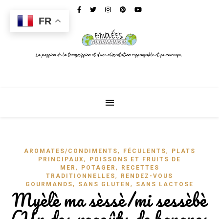
FR
,
,
AROMATES/CONDIMENTS
FÉCULENTS
PLATS
,
PRINCIPAUX
POISSONS ET FRUITS DE
,
,
MER
POTAGER
RECETTES
,
TRADITIONNELLES
RENDEZ-VOUS
,
,
GOURMANDS
SANS GLUTEN
SANS LACTOSE
Myèlè ma sèssè/mi sessèbè
(Un des ragoûts de bananes