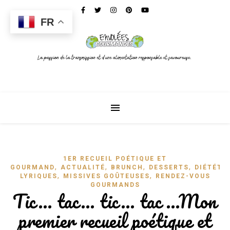
FR
1ER RECUEIL POÉTIQUE ET
,
,
,
,
GOURMAND
ACTUALITÉ
BRUNCH
DESSERTS
DIÉTÉTI
,
,
LYRIQUES
MISSIVES GOÛTEUSES
RENDEZ-VOUS
GOURMANDS
Tic… tac… tic… tac …Mon
premier recueil poétique et