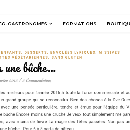
ÉCO-GASTRONOMES
FORMATIONS
BOUTIQ
,
,
,
 ENFANTS
DESSERTS
ENVOLÉES LYRIQUES
MISSIVES
,
TTES VÉGÉTARIENNES
SANS GLUTEN
s une bûche…
nvier 2016
/
6 Commentaires
es meilleurs pour l’année 2016 à toute la force commerciale et a
un grand groupe qui se reconnaitra. Bien des choses à la Dve Oue
vec une pensée particulière, tendre et émue pour l’équipe du V
bûche Encore moins une cruche Je veux tout simplement me par
es, avec moins de fièvre La magie des fêtes passées. Non pas u
e bûche Pour 6 à 8 parts de gâteau…