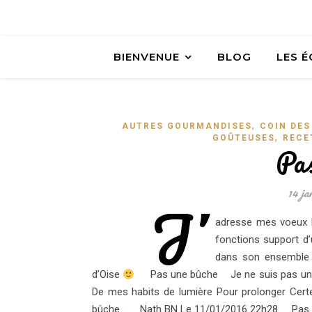
BIENVENUE
BLOG
LES 
,
AUTRES GOURMANDISES
COIN DES
,
GOÛTEUSES
RECE
Pa
14 ja
J’
adresse mes voeux l
fonctions support d’
dans son ensemble a
d’Oise
Pas une bûche Je ne suis pas une 
De mes habits de lumière Pour prolonger Cert
bûche… Nath BN Le 11/01/2016 22h28 Pas un