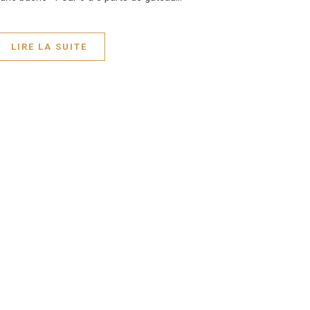
LIRE LA SUITE
OURRAIS AUSSI AIMER
Écrasées ou purées de fête,