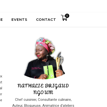
0
UE
EVENTS
CONTACT
ux
st
NATHALIE BRIGAUD
al
NGOUM
er
Chef cuisinier, Consultante culinaire,
ne
Auteur, Blogueuse, Animatrice d’ateliers