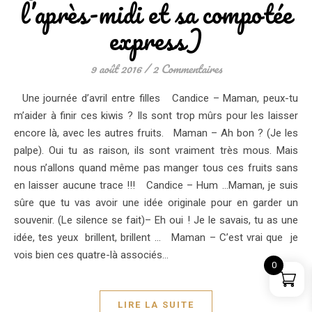
l’après-midi et sa compotée
express)
9 août 2016
/
2 Commentaires
Une journée d’avril entre filles Candice – Maman, peux-tu
m’aider à finir ces kiwis ? Ils sont trop mûrs pour les laisser
encore là, avec les autres fruits. Maman – Ah bon ? (Je les
palpe). Oui tu as raison, ils sont vraiment très mous. Mais
nous n’allons quand même pas manger tous ces fruits sans
en laisser aucune trace !!! Candice – Hum …Maman, je suis
sûre que tu vas avoir une idée originale pour en garder un
souvenir. (Le silence se fait)– Eh oui ! Je le savais, tu as une
idée, tes yeux brillent, brillent … Maman – C’est vrai que je
vois bien ces quatre-là associés…
0
LIRE LA SUITE