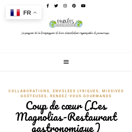
FR
,
,
COLLABORATIONS
ENVOLÉES LYRIQUES
MISSIVES
,
GOÛTEUSES
RENDEZ-VOUS GOURMANDS
Coup de cœur (Les
Magnolias-Restaurant
gastronomique)