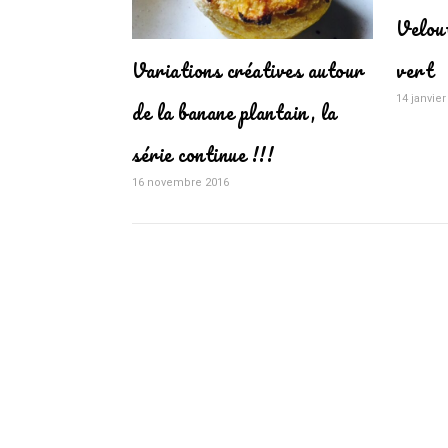
Velou
Variations créatives autour
vert
14 janvier
de la banane plantain, la
série continue !!!
16 novembre 2016