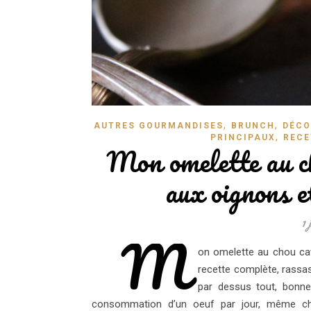
,
,
AUTRES GOURMANDISES
BRUNCH
DÉCO
,
PRINCIPAUX
RECE
Mon omelette au ch
aux oignons e
1 
M
on omelette au chou cav
recette complète, rassa
par dessus tout, bonne
consommation d’un oeuf par jour, même che