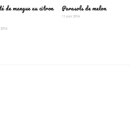
té de mangue au citron
Parasols de melon
11 juin 2016
 2016