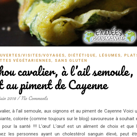
,
,
,
UVERTES/VISITES/VOYAGES
DIÉTÉTIQUE
LÉGUMES
PLAT
,
TTES VÉGÉTARIENNES
SANS GLUTEN
ou cavalier, à l’ail semoule,
t au piment de Cayenne
juin 2018
/
No Comments
alier, à l’ail semoule, aux oignons et au piment de Cayenne Voici 
siante, colorée (comme toujours sur le blog) savoureuse à souhait 
 pour la santé !!! L’œuf L’œuf est un aliment de choix et que 
z les personnes ayant un cholestérol sanguin élevé, peut êt