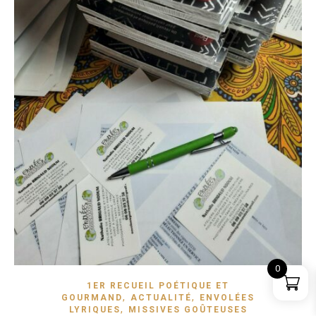
0
1ER RECUEIL POÉTIQUE ET
,
,
GOURMAND
ACTUALITÉ
ENVOLÉES
,
LYRIQUES
MISSIVES GOÛTEUSES