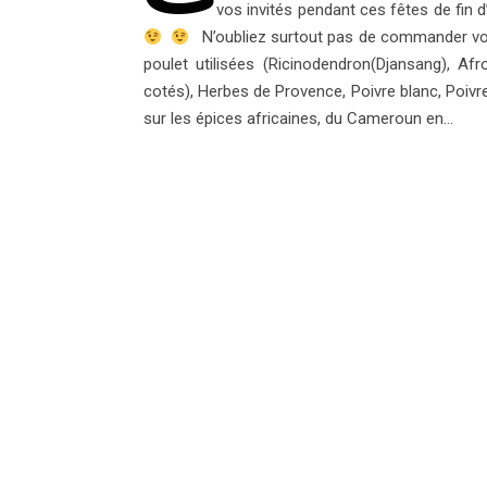
vos invités pendant ces fêtes de fi
N’oubliez surtout pas de commander vos
poulet utilisées (Ricinodendron(Djansang), Afro
cotés), Herbes de Provence, Poivre blanc, Poivre n
sur les épices africaines, du Cameroun en…
Envolées Gourmandes Nath
TU P