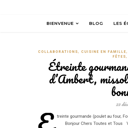
BIENVENUE
BLOG
LES 
,
COLLABORATIONS
CUISINE EN FAMILLE
FÊTES
Étreinte gourman
d’Ambert, missolè
bon
23 déc
É
treinte gourmande (poulet au four, F
Bonjour Chers Toutes et Tous Vous 