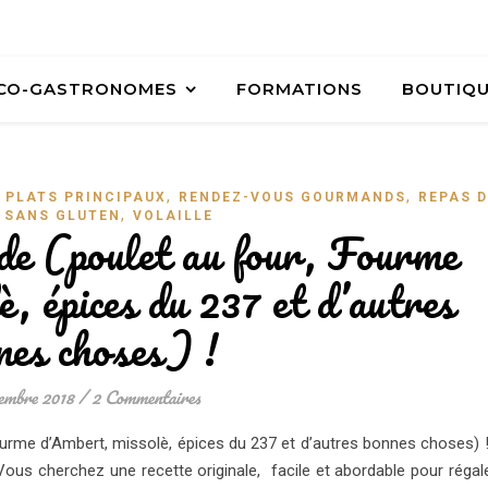
ÉCO-GASTRONOMES
FORMATIONS
BOUTIQ
,
,
,
PLATS PRINCIPAUX
RENDEZ-VOUS GOURMANDS
REPAS D
,
,
SANS GLUTEN
VOLAILLE
de (poulet au four, Fourme
, épices du 237 et d’autres
nes choses) !
embre 2018
/
2 Commentaires
ourme d’Ambert, missolè, épices du 237 et d’autres bonnes choses)
cherchez une recette originale, facile et abordable pour régal