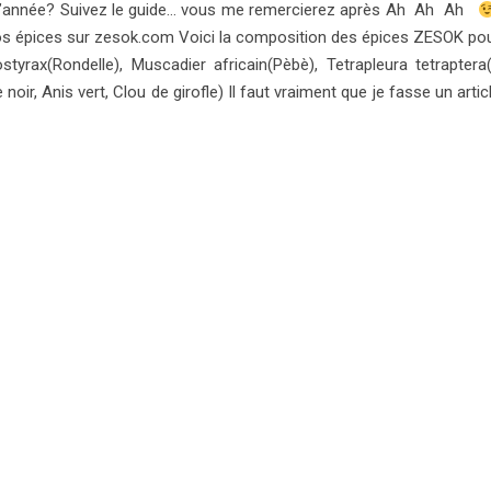
n d’année? Suivez le guide… vous me remercierez après Ah Ah Ah
 épices sur zesok.com Voici la composition des épices ZESOK po
styrax(Rondelle), Muscadier africain(Pèbè), Tetrapleura tetraptera
oir, Anis vert, Clou de girofle) Il faut vraiment que je fasse un artic
LIRE LA SUITE
OURRAIS AUSSI AIMER