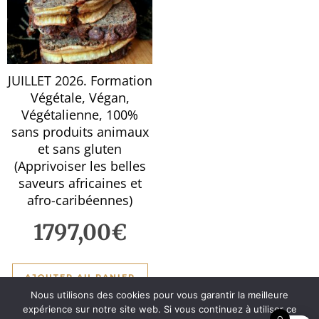
JUILLET 2026. Formation
Végétale, Végan,
Végétalienne, 100%
sans produits animaux
et sans gluten
(Apprivoiser les belles
saveurs africaines et
afro-caribéennes)
1797,00
€
AJOUTER AU PANIER
Nous utilisons des cookies pour vous garantir la meilleure
expérience sur notre site web. Si vous continuez à utiliser ce