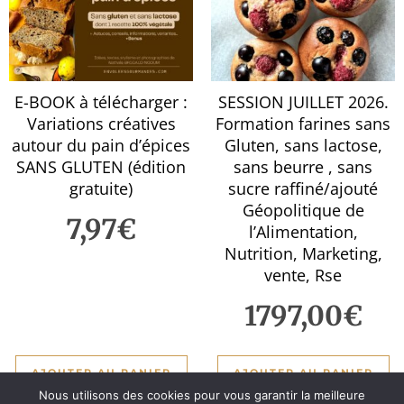
E-BOOK à télécharger :
SESSION JUILLET 2026.
Variations créatives
Formation farines sans
autour du pain d’épices
Gluten, sans lactose,
SANS GLUTEN (édition
sans beurre , sans
gratuite)
sucre raffiné/ajouté
Géopolitique de
7,97
€
l’Alimentation,
Nutrition, Marketing,
vente, Rse
1797,00
€
AJOUTER AU PANIER
AJOUTER AU PANIER
Nous utilisons des cookies pour vous garantir la meilleure