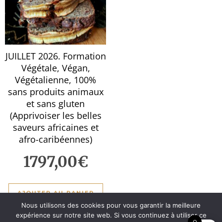
JUILLET 2026. Formation
Végétale, Végan,
Végétalienne, 100%
sans produits animaux
et sans gluten
(Apprivoiser les belles
saveurs africaines et
afro-caribéennes)
1797,00
€
AJOUTER AU PANIER
Nous utilisons des cookies pour vous garantir la meilleure
expérience sur notre site web. Si vous continuez à utiliser ce