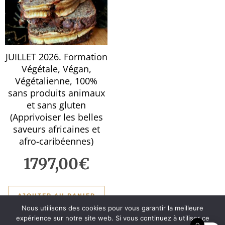
JUILLET 2026. Formation
Végétale, Végan,
Végétalienne, 100%
sans produits animaux
et sans gluten
(Apprivoiser les belles
saveurs africaines et
afro-caribéennes)
1797,00
€
AJOUTER AU PANIER
Nous utilisons des cookies pour vous garantir la meilleure
expérience sur notre site web. Si vous continuez à utiliser ce